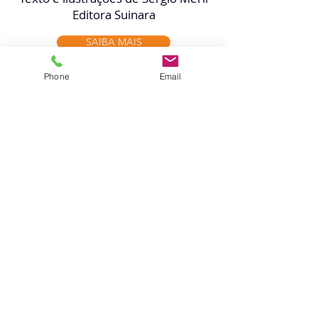
Editora Suinara
SAIBA MAIS
Phone
Email
TENHA AS ILUSTRAÇÕES
DE SERGIO MERLI EM SEU
PROJETO