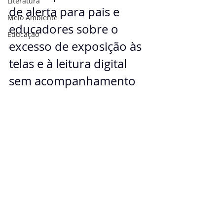
Literatura
de alerta para pais e 
Meio Ambiente
educadores sobre o 
Educação
excesso de exposição às 
telas e à leitura digital 
sem acompanhamento