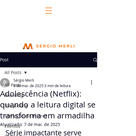
Post
All Posts
Sérgio Merli
All Posts
6 de mai. de 2025
3 min de leitura
Adolescência (Netflix):
Branding
quando a leitura digital se
Storytelling
transforma em armadilha
Formação de leitores
Atualizado:
7 de mai. de 2025
Eventos
Série impactante serve 