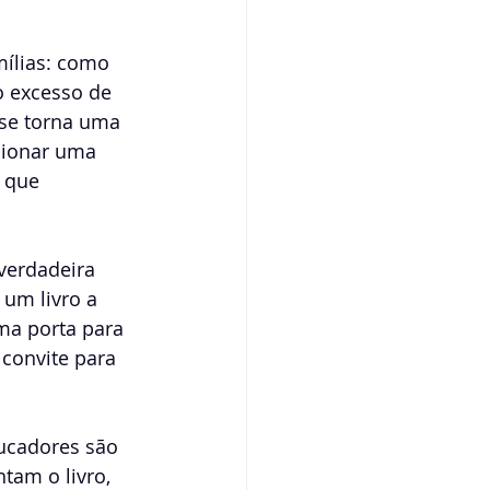
ílias: como 
o excesso de 
 se torna uma 
cionar uma 
 que 
verdadeira 
um livro a 
ma porta para 
convite para 
ucadores são 
tam o livro, 