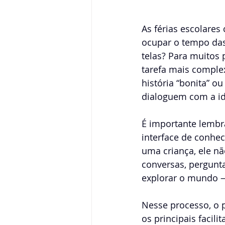
As férias escolare
ocupar o tempo das 
telas? Para muitos 
tarefa mais complex
história “bonita” o
dialoguem com a id
É importante lembra
interface de conhe
uma criança, ele n
conversas, pergunta
explorar o mundo 
Nesse processo, o 
os principais facili