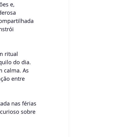
es e, 
derosa 
compartilhada 
strói 
 ritual 
ilo do dia. 
m calma. As 
ção entre 
ada nas férias 
 curioso sobre 