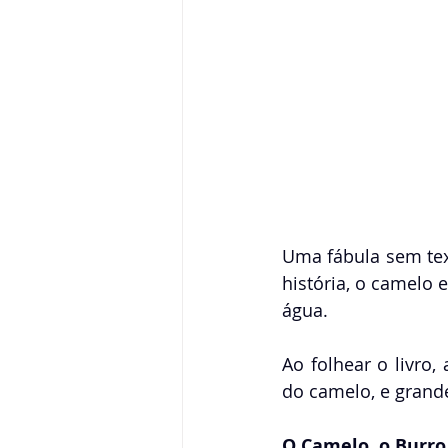
Uma fábula sem tex
história, o camelo 
água.
Ao folhear o livro,
do camelo, e grand
O Camelo, o Burro