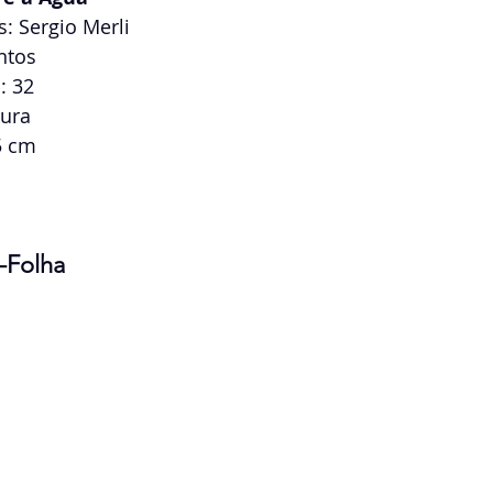
s: Sergio Merli
ntos
: 32
ura
5 cm
-Folha