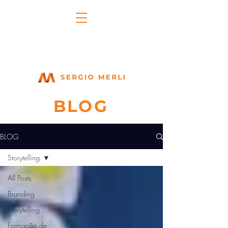
BLOG
BLOG
Storytelling
All Posts
Branding
Storytelling
Formação de